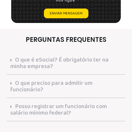
nos ligue.
ENVIAR MENSAGEM
PERGUNTAS FREQUENTES
O que é eSocial? É obrigatório ter na
minha empresa?
O que preciso para admitir um
funcionário?
Posso registrar um funcionário com
salário mínimo federal?