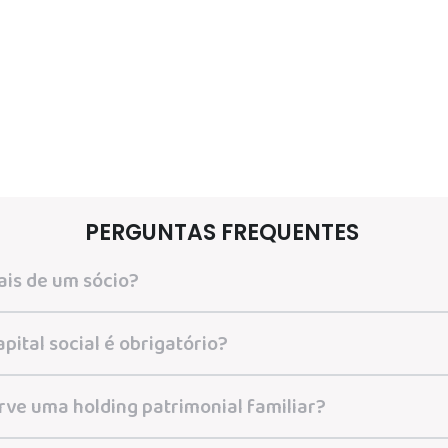
PERGUNTAS FREQUENTES
ais de um sócio?
apital social é obrigatório?
rve uma holding patrimonial familiar?