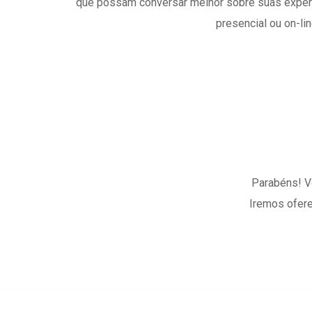
que possam conversar melhor sobre suas experi
presencial ou on-lin
Parabéns! V
Iremos ofere