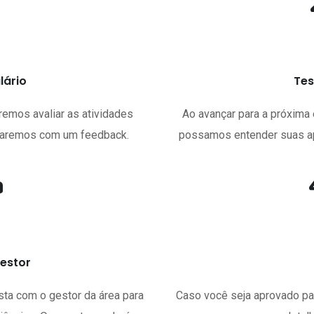
a
%
lário
Tes
remos avaliar as atividades
Ao avançar para a próxima 
rnaremos com um feedback.
possamos entender suas ap
a
%
gestor
ista com o gestor da área para
Caso você seja aprovado pa